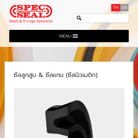
TH
EN
MENU
ซีลลูกสูบ & ซีลแกน (ซีลนิวเมติก)
View: