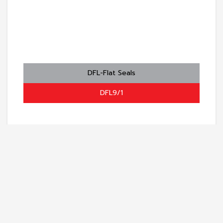
DFL-Flat Seals
DFL9/1
สินค้า
ซีลมาสเตอร์
สเป็คนิวส์
เกี่ยวกับเรา
ร่วมงานกับเรา