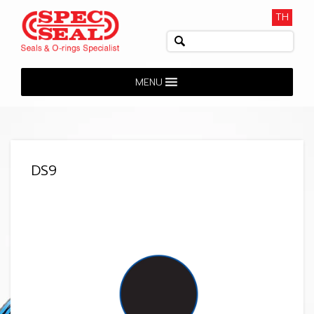
TH
MENU
DS9