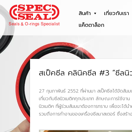
สินค้า
เกี่ยวกับเรา
แค็ตตาล็อก
สเป็คซีล คลินิคซีล #3 “ซีลนิ
27 กุมภาพันธ์ 2552 ที่ผ่านมา สเป็คซีลได้จัดสัมม
เกี่ยวกับซีลนิวเมติคทุกประเภท ลักษณะการใช้งา
นิวเมติค ที่ผู้ร่วมสัมมนาต้องการทราบ เพื่อจะได้
รวมถึงการทำงานของเครื่องซีลมาสเตอร์ ซึ่งสร้าง