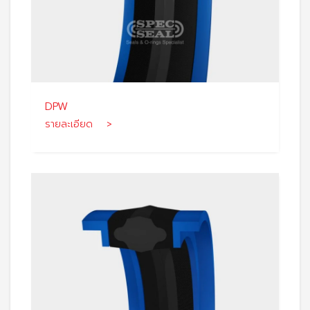
DPW
รายละเอียด >