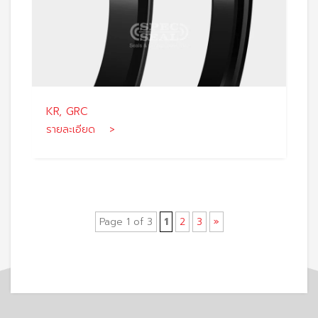
KR, GRC
รายละเอียด >
Page 1 of 3
1
2
3
»