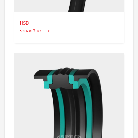
HSD
รายละเอียด >