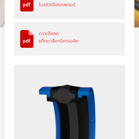
โบรชัวร์ซีลมาสเตอร์
ดาวน์โหลด
แค็ตตาล็อกไฮดรอลิค
View: