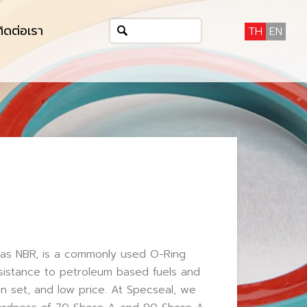
ติดต่อเรา
TH
EN
n as NBR, is a commonly used O-Ring
esistance to petroleum based fuels and
on set, and low price. At Specseal, we