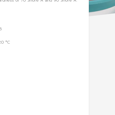
ardness of 70 Shore A and 90 Shore A.
8
20 °C