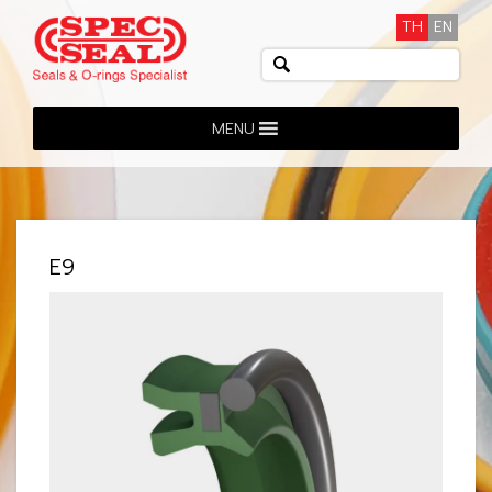
TH
EN
MENU
E9