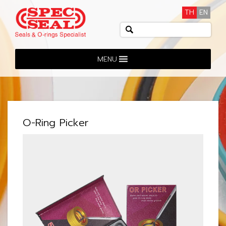
TH
EN
MENU
O-Ring Picker