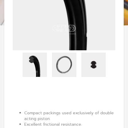
Compact packings used exclusively of double
acting piston.
Excellent frictional resistance.